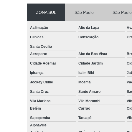
ZONA SUL
São Paulo
São Paulo
Aclimação
Alto da Lapa
Av.
Clinicas
Consolação
Gra
Santa Cecilia
Aeroporto
Alto da Boa Vista
Bro
Cidade Ademar
Cidade Jardim
Ci
Ipiranga
Itaim Bibi
Ja
Jockey Clube
Moema
Pa
Santa Cruz
Santo Amaro
Sa
Vila Mariana
Vila Morumbi
Vi
Belém
Carrão
Ci
Sapopemba
Tatuapé
Vi
Alphaville