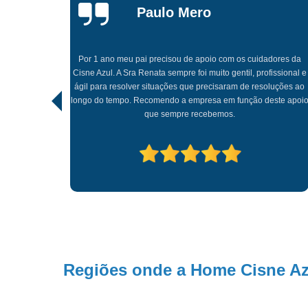
Marcos Dutra
Não tenho nada a reclamar da equipe Home Cisne Azul
Cuidadores, teve muito cuidado ao selecionar os profissionais
dores da
para cuidar do meu avô, foram bem atenciosos, todos os
issional e
profissionais cumpriram com a carga horária, quando um
luções ao
profissional faltava, sempre realocava imediatamente. Antes de
ste apoio
contratar está empresa tinha muito receio, no começo veio
insegurança e medo, me perguntava sempre, será que estou
fazendo a escolha certa? Mas, Deus preparou pessoas
especiais para dar suporte no momento mais difícil de nossas
vidas...é muito importante saber escolher uma empresa com
potencial e hoje recomendo esta empresa de olho fechado…o
que achei mais legal nesta empresa é que a equipe trabalha
com app, então conseguimos acompanhar em tempo real o
atendimento, eu e minha esposa viajavamos tranquilos que
comseguia acompanhar....A equipe prestou atendimento uns 4
anos com total comprometimento e responsabilidade até o dia
que meu avô nos deixou...Muito obrigado a toda equipe Home
Regiões onde a Home Cisne Az
Cisne Azul.