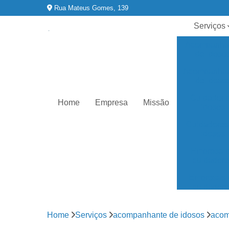
Rua Mateus Gomes, 139
Serviços
Acompanha
de idoso
Acompanhan
de idoso
Cuidador 
Home
Empresa
Missão
idosos
Cuidadores
idosos
Empresa 
cuidadore
Empresas 
cuidadore
Enfermag
domicilia
Home
Serviços
acompanhante de idosos
acom