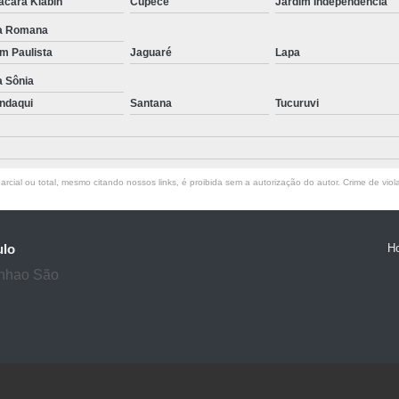
ácara Klabin
Cupecê
Jardim Independência
la Romana
im Paulista
Jaguaré
Lapa
a Sônia
ndaqui
Santana
Tucuruvi
rcial ou total, mesmo citando nossos links, é proibida sem a autorização do autor. Crime de viol
ulo
H
nhao São