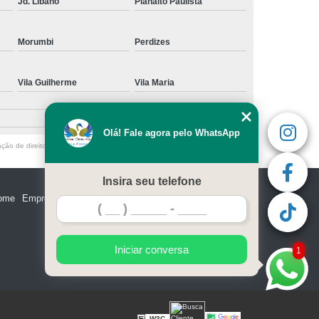
Jd. Líbano
Planalto Paulista
Morumbi
Perdizes
Vila Guilherme
Vila Maria
Olá! Fale agora pelo WhatsApp
ação de direito autoral – artigo 184 do Código Penal –
Lei 9610/98 - Lei de
Insira seu telefone
ome
Empresa
Missão
Serviços
Contato
Mapa do site
Iniciar conversa
1
W3C