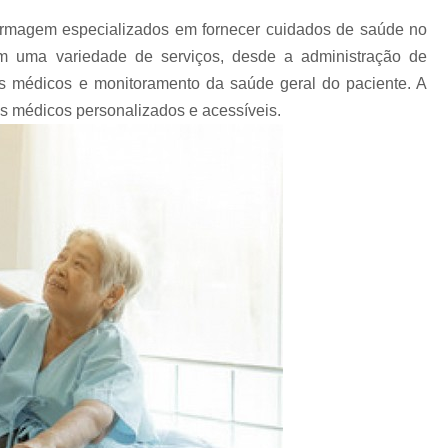
Cuidador de Idoso
Cuidador de Idoso
fermagem especializados em fornecer cuidados de saúde no
Cuidador de Idoso com Debilidade F
em uma variedade de serviços, desde a administração de
Cuidador de Idoso Domicili
s médicos e monitoramento da saúde geral do paciente. A
Cuidador de Idoso São Paul
s médicos personalizados e acessíveis.
Cuidador de Idosos para Reabilita
Cuidador para Idoso
Empresa de Acomp
Empresa de Cuidador de Idoso
E
Empresa de Cuidador de Pessoa
Empresa de Cuidador Zona Sul
Empresa de Cuidadores Domiciliares
Empresa Especializ
Empresa Especializada em Cuidar de Ido
Empresa Cuidador Idoso Pacaembu
Em