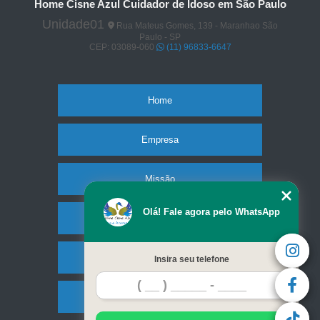
Home Cisne Azul Cuidador de Idoso em São Paulo
Unidade01
Rua Mateus Gomes, 139 - Maranhao São
Paulo - SP
CEP: 03089-060
(11) 96833-6647
Home
Empresa
Missão
Olá! Fale agora pelo WhatsApp
Serviços
Contato
Insira seu telefone
Mapa do site