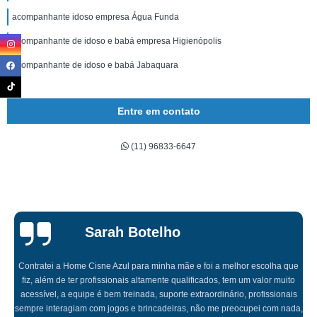
acompanhante idoso empresa Água Funda
acompanhante de idoso e babá empresa Higienópolis
acompanhante de idoso e babá Jabaquara
Entre em contato
(11) 96833-6647
Sarah Botelho
Contratei a Home Cisne Azul para minha mãe e foi a melhor escolha que
fiz, além de ter profissionais altamente qualificados, tem um valor muito
acessível, a equipe é bem treinada, suporte extraordinário, profissionais
sempre interagiam com jogos e brincadeiras, não me preocupei com nada,