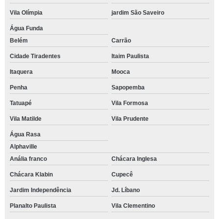
Vila Olímpia
jardim São Saveiro
Água Funda
Belém
Carrão
Cidade Tiradentes
Itaim Paulista
Itaquera
Mooca
Penha
Sapopemba
Tatuapé
Vila Formosa
Vila Matilde
Vila Prudente
Água Rasa
Alphaville
Anália franco
Chácara Inglesa
Chácara Klabin
Cupecê
Jardim Independência
Jd. Líbano
Planalto Paulista
Vila Clementino