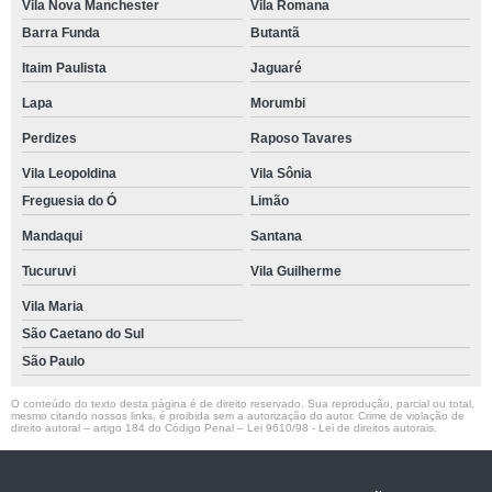
Vila Nova Manchester
Vila Romana
Barra Funda
Butantã
Itaim Paulista
Jaguaré
Lapa
Morumbi
Perdizes
Raposo Tavares
Vila Leopoldina
Vila Sônia
Freguesia do Ó
Limão
Mandaqui
Santana
Tucuruvi
Vila Guilherme
Vila Maria
São Caetano do Sul
São Paulo
O conteúdo do texto desta página é de direito reservado. Sua reprodução, parcial ou total,
mesmo citando nossos links, é proibida sem a autorização do autor. Crime de violação de
direito autoral – artigo 184 do Código Penal –
Lei 9610/98 - Lei de direitos autorais
.