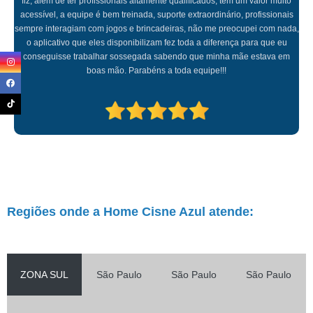
fiz, além de ter profissionais altamente qualificados, tem um valor muito
acessível, a equipe é bem treinada, suporte extraordinário, profissionais
sempre interagiam com jogos e brincadeiras, não me preocupei com nada,
o aplicativo que eles disponibilizam fez toda a diferença para que eu
conseguisse trabalhar sossegada sabendo que minha mãe estava em
boas mão. Parabéns a toda equipe!!!
Regiões onde a Home Cisne Azul atende:
ZONA SUL
São Paulo
São Paulo
São Paulo