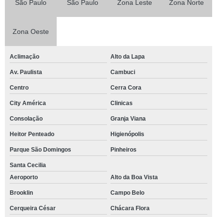
São Paulo
São Paulo
Zona Leste
Zona Norte
Zona Oeste
Aclimação
Alto da Lapa
Av. Paulista
Cambuci
Centro
Cerra Cora
City América
Clinicas
Consolação
Granja Viana
Heitor Penteado
Higienópolis
Parque São Domingos
Pinheiros
Santa Cecilia
Aeroporto
Alto da Boa Vista
Brooklin
Campo Belo
Cerqueira César
Chácara Flora