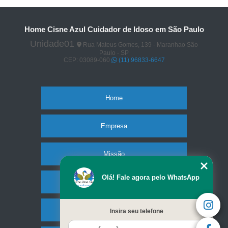
Home Cisne Azul Cuidador de Idoso em São Paulo
Unidade01
Rua Mateus Gomes, 139 - Maranhao São
Paulo - SP
CEP: 03089-060
(11) 96833-6647
Home
Empresa
Missão
Olá! Fale agora pelo WhatsApp
Serviços
Contato
Insira seu telefone