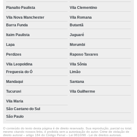
Planalto Paulista
Vila Clementino
Vila Nova Manchester
Vila Romana
Barra Funda
Butantã
Itaim Paulista
Jaguaré
Lapa
Morumbi
Perdizes
Raposo Tavares
Vila Leopoldina
Vila Sônia
Freguesia do Ó
Limão
Mandaqui
Santana
Tucuruvi
Vila Guilherme
Vila Maria
São Caetano do Sul
São Paulo
O conteúdo do texto desta página é de direito reservado. Sua reprodução, parcial ou total,
mesmo citando nossos links, é proibida sem a autorização do autor. Crime de violação de
direito autoral – artigo 184 do Código Penal –
Lei 9610/98 - Lei de direitos autorais
.