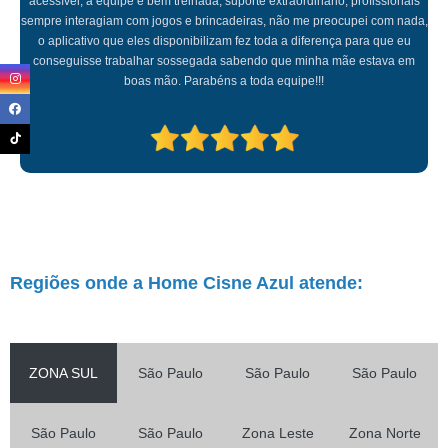
acessível, a equipe é bem treinada, suporte extraordinário, profissionais
sempre interagiam com jogos e brincadeiras, não me preocupei com nada,
o aplicativo que eles disponibilizam fez toda a diferença para que eu
conseguisse trabalhar sossegada sabendo que minha mãe estava em
boas mão. Parabéns a toda equipe!!!
Regiões onde a Home Cisne Azul atende:
ZONA SUL
São Paulo
São Paulo
São Paulo
São Paulo
São Paulo
Zona Leste
Zona Norte