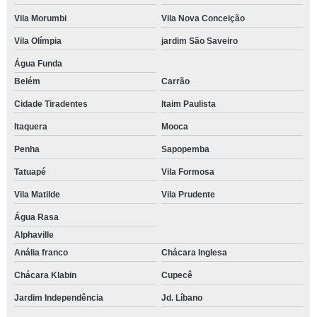
Vila Morumbi
Vila Nova Conceição
Vila Olímpia
jardim São Saveiro
Água Funda
Belém
Carrão
Cidade Tiradentes
Itaim Paulista
Itaquera
Mooca
Penha
Sapopemba
Tatuapé
Vila Formosa
Vila Matilde
Vila Prudente
Água Rasa
Alphaville
Anália franco
Chácara Inglesa
Chácara Klabin
Cupecê
Jardim Independência
Jd. Líbano