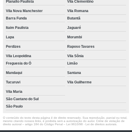
Planalto Paulista
Vila Clementino
Vila Nova Manchester
Vila Romana
Barra Funda
Butantã
Itaim Paulista
Jaguaré
Lapa
Morumbi
Perdizes
Raposo Tavares
Vila Leopoldina
Vila Sônia
Freguesia do Ó
Limão
Mandaqui
Santana
Tucuruvi
Vila Guilherme
Vila Maria
São Caetano do Sul
São Paulo
O conteúdo do texto desta página é de direito reservado. Sua reprodução, parcial ou total,
mesmo citando nossos links, é proibida sem a autorização do autor. Crime de violação de
direito autoral – artigo 184 do Código Penal –
Lei 9610/98 - Lei de direitos autorais
.