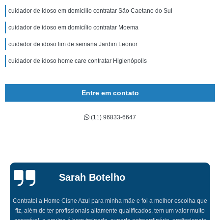
cuidador de idoso em domicílio contratar São Caetano do Sul
cuidador de idoso em domicílio contratar Moema
cuidador de idoso fim de semana Jardim Leonor
cuidador de idoso home care contratar Higienópolis
Entre em contato
(11) 96833-6647
Sarah Botelho
Contratei a Home Cisne Azul para minha mãe e foi a melhor escolha que
fiz, além de ter profissionais altamente qualificados, tem um valor muito