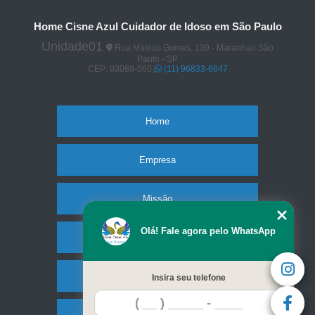
Home Cisne Azul Cuidador de Idoso em São Paulo
Unidade01
Rua Mateus Gomes, 139 - Maranhao São
Paulo - SP
CEP: 03089-060
(11) 96833-6647
Home
Empresa
Missão
Olá! Fale agora pelo WhatsApp
Serviços
Contato
Insira seu telefone
Mapa do site