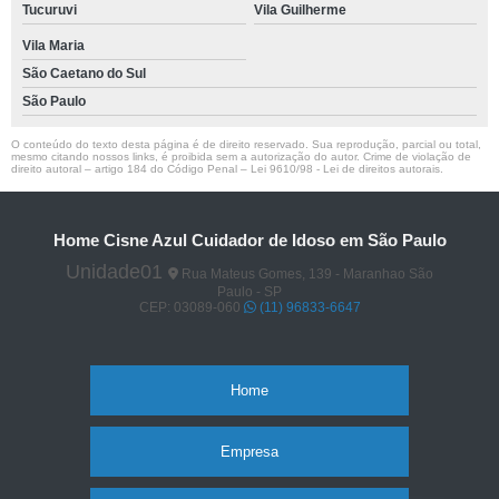
Tucuruvi
Vila Guilherme
Vila Maria
São Caetano do Sul
São Paulo
O conteúdo do texto desta página é de direito reservado. Sua reprodução, parcial ou total,
mesmo citando nossos links, é proibida sem a autorização do autor. Crime de violação de
direito autoral – artigo 184 do Código Penal –
Lei 9610/98 - Lei de direitos autorais
.
Home Cisne Azul Cuidador de Idoso em São Paulo
Unidade01
Rua Mateus Gomes, 139 - Maranhao São
Paulo - SP
CEP: 03089-060
(11) 96833-6647
Home
Empresa