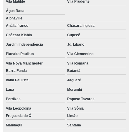
Vila Matilde
Vila Prudente
Água Rasa
Alphaville
Anália franco
Chácara Inglesa
Chácara Klabin
Cupecê
Jardim Independência
Jd. Líbano
Planalto Paulista
Vila Clementino
Vila Nova Manchester
Vila Romana
Barra Funda
Butantã
Itaim Paulista
Jaguaré
Lapa
Morumbi
Perdizes
Raposo Tavares
Vila Leopoldina
Vila Sônia
Freguesia do Ó
Limão
Mandaqui
Santana