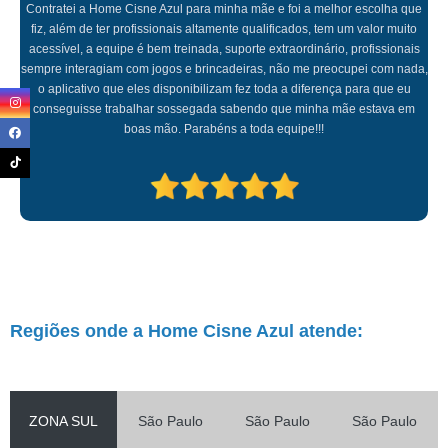
Contratei a Home Cisne Azul para minha mãe e foi a melhor escolha que
fiz, além de ter profissionais altamente qualificados, tem um valor muito
acessível, a equipe é bem treinada, suporte extraordinário, profissionais
sempre interagiam com jogos e brincadeiras, não me preocupei com nada,
o aplicativo que eles disponibilizam fez toda a diferença para que eu
conseguisse trabalhar sossegada sabendo que minha mãe estava em
boas mão. Parabéns a toda equipe!!!
Regiões onde a Home Cisne Azul atende:
ZONA SUL
São Paulo
São Paulo
São Paulo