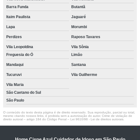
Barra Funda
Butantã
Itaim Paulista
Jaguaré
Lapa
Morumbi
Perdizes
Raposo Tavares
Vila Leopoldina
Vila Sônia
Freguesia do Ó
Limão
Mandaqui
Santana
Tucuruvi
Vila Guilherme
Vila Maria
São Caetano do Sul
São Paulo
O conteúdo do texto desta página é de direito reservado. Sua reprodução, parcial ou total,
mesmo citando nossos links, é proibida sem a autorização do autor. Crime de violação de
direito autoral – artigo 184 do Código Penal –
Lei 9610/98 - Lei de direitos autorais
.
Home Cisne Azul Cuidador de Idoso em São Paulo