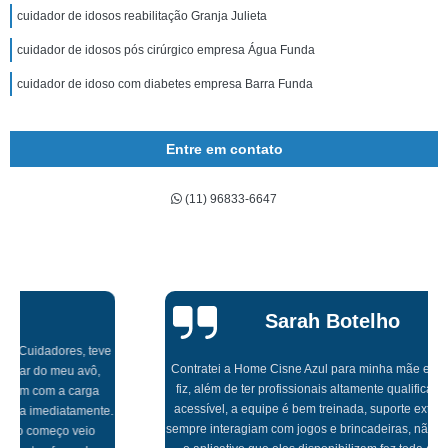
cuidador de idosos reabilitação Granja Julieta
cuidador de idosos pós cirúrgico empresa Água Funda
cuidador de idoso com diabetes empresa Barra Funda
Entre em contato
(11) 96833-6647
Sarah Botelho
Contratei a Home Cisne Azul para minha mãe e foi a melhor escolha que
fiz, além de ter profissionais altamente qualificados, tem um valor muito
acessível, a equipe é bem treinada, suporte extraordinário, profissionais
sempre interagiam com jogos e brincadeiras, não me preocupei com nada,