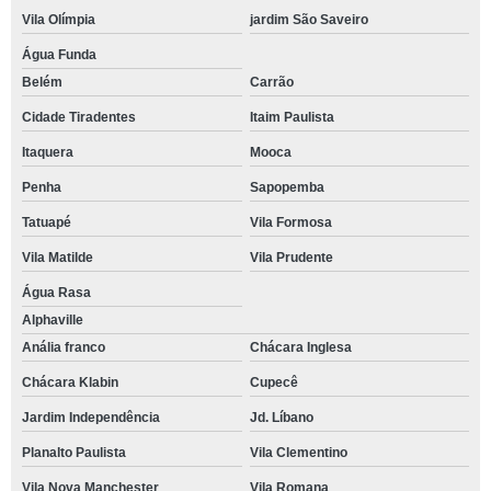
Vila Olímpia
jardim São Saveiro
Água Funda
Belém
Carrão
Cidade Tiradentes
Itaim Paulista
Itaquera
Mooca
Penha
Sapopemba
Tatuapé
Vila Formosa
Vila Matilde
Vila Prudente
Água Rasa
Alphaville
Anália franco
Chácara Inglesa
Chácara Klabin
Cupecê
Jardim Independência
Jd. Líbano
Planalto Paulista
Vila Clementino
Vila Nova Manchester
Vila Romana