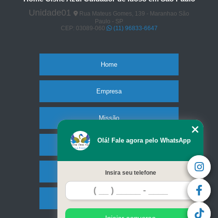
Unidade01
Rua Mateus Gomes, 139 - Maranhao São
Paulo - SP
CEP: 03089-060
(11) 96833-6647
Home
Empresa
Missão
Olá! Fale agora pelo WhatsApp
Serviços
Contato
Insira seu telefone
Mapa do site