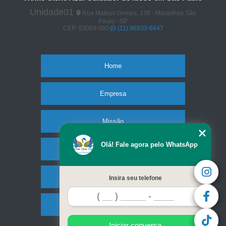
Unidade01
Rua Mateus Gomes, 139 - Maranhao São
Paulo - SP
CEP: 03089-060
(11) 96833-6647
Home
Empresa
Missão
Olá! Fale agora pelo WhatsApp
Serviços
Contato
Insira seu telefone
Mapa do site
Iniciar conversa