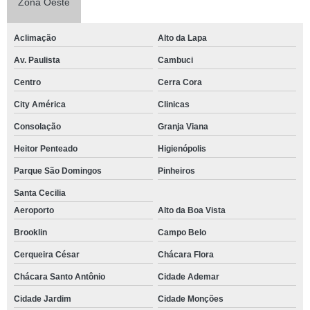
Zona Oeste
Aclimação
Alto da Lapa
Av. Paulista
Cambuci
Centro
Cerra Cora
City América
Clinicas
Consolação
Granja Viana
Heitor Penteado
Higienópolis
Parque São Domingos
Pinheiros
Santa Cecilia
Aeroporto
Alto da Boa Vista
Brooklin
Campo Belo
Cerqueira César
Chácara Flora
Chácara Santo Antônio
Cidade Ademar
Cidade Jardim
Cidade Monções