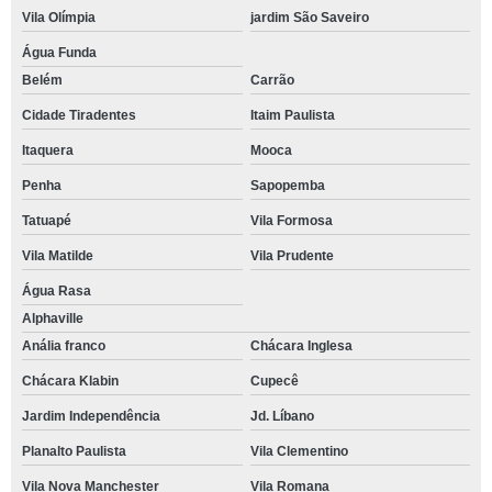
Vila Olímpia
jardim São Saveiro
Água Funda
Belém
Carrão
Cidade Tiradentes
Itaim Paulista
Itaquera
Mooca
Penha
Sapopemba
Tatuapé
Vila Formosa
Vila Matilde
Vila Prudente
Água Rasa
Alphaville
Anália franco
Chácara Inglesa
Chácara Klabin
Cupecê
Jardim Independência
Jd. Líbano
Planalto Paulista
Vila Clementino
Vila Nova Manchester
Vila Romana