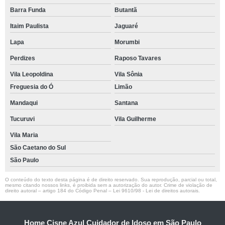
Barra Funda
Butantã
Itaim Paulista
Jaguaré
Lapa
Morumbi
Perdizes
Raposo Tavares
Vila Leopoldina
Vila Sônia
Freguesia do Ó
Limão
Mandaqui
Santana
Tucuruvi
Vila Guilherme
Vila Maria
São Caetano do Sul
São Paulo
O conteúdo do texto desta página é de direito reservado. Sua reprodução, parcial ou total,
mesmo citando nossos links, é proibida sem a autorização do autor. Crime de violação de
direito autoral – artigo 184 do Código Penal –
Lei 9610/98 - Lei de direitos autorais
.
Home Cisne Azul Cuidador de Idoso em São Paulo