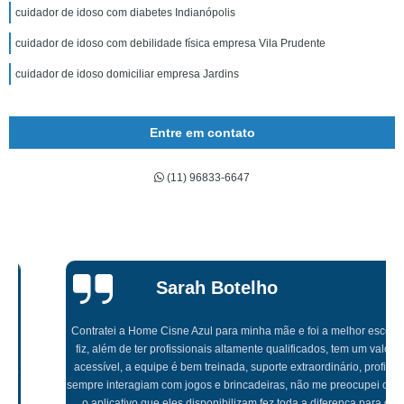
cuidador de idoso com diabetes Indianópolis
cuidador de idoso com debilidade física empresa Vila Prudente
cuidador de idoso domiciliar empresa Jardins
Entre em contato
(11) 96833-6647
Sarah Botelho
Contratei a Home Cisne Azul para minha mãe e foi a melhor escolha que
fiz, além de ter profissionais altamente qualificados, tem um valor muito
acessível, a equipe é bem treinada, suporte extraordinário, profissionais
sempre interagiam com jogos e brincadeiras, não me preocupei com nada,
o aplicativo que eles disponibilizam fez toda a diferença para que eu