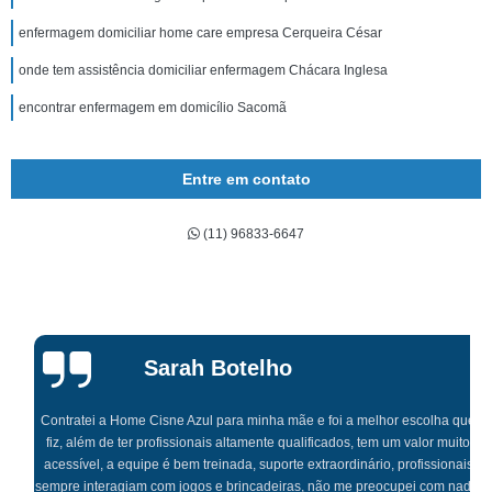
enfermagem domiciliar home care empresa Cerqueira César
onde tem assistência domiciliar enfermagem Chácara Inglesa
encontrar enfermagem em domicílio Sacomã
Entre em contato
(11) 96833-6647
Sarah Botelho
Contratei a Home Cisne Azul para minha mãe e foi a melhor escolha que
fiz, além de ter profissionais altamente qualificados, tem um valor muito
acessível, a equipe é bem treinada, suporte extraordinário, profissionais
sempre interagiam com jogos e brincadeiras, não me preocupei com nada,