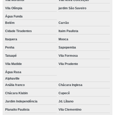
Vila Morumbi
Vila Nova Conceição
Vila Olímpia
jardim São Saveiro
Água Funda
Belém
Carrão
Cidade Tiradentes
Itaim Paulista
Itaquera
Mooca
Penha
Sapopemba
Tatuapé
Vila Formosa
Vila Matilde
Vila Prudente
Água Rasa
Alphaville
Anália franco
Chácara Inglesa
Chácara Klabin
Cupecê
Jardim Independência
Jd. Líbano
Planalto Paulista
Vila Clementino