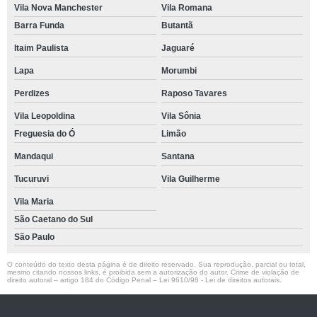
Vila Nova Manchester
Vila Romana
Barra Funda
Butantã
Itaim Paulista
Jaguaré
Lapa
Morumbi
Perdizes
Raposo Tavares
Vila Leopoldina
Vila Sônia
Freguesia do Ó
Limão
Mandaqui
Santana
Tucuruvi
Vila Guilherme
Vila Maria
São Caetano do Sul
São Paulo
O conteúdo do texto desta página é de direito reservado. Sua reprodução, parcial ou total,
mesmo citando nossos links, é proibida sem a autorização do autor. Crime de violação de
direito autoral – artigo 184 do Código Penal –
Lei 9610/98 - Lei de direitos autorais
.