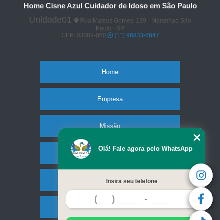
Home Cisne Azul Cuidador de Idoso em São Paulo
Unidade01
Rua Mateus Gomes, 139 - Maranhao São
Paulo - SP
CEP: 03089-060
(11) 96833-6647
Home
Empresa
Missão
Olá! Fale agora pelo WhatsApp
Serviços
Contato
Insira seu telefone
Mapa do site