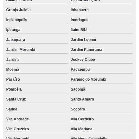
Cidade Jardim
Cidade Monções
Granja Julieta
Ibirapuera
Indianópolis
Interlagos
Ipiranga
Itaim Bibi
Jabaquara
Jardim Leonor
Jardim Morumbi
Jardim Panorama
Jardins
Jockey Clube
Moema
Pacaembu
Paraíso
Paraíso do Morumbi
Pompéia
Sacomã
Santa Cruz
Santo Amaro
Saúde
Socorro
Vila Andrade
Vila Cordeiro
Vila Cruzeiro
Vila Mariana