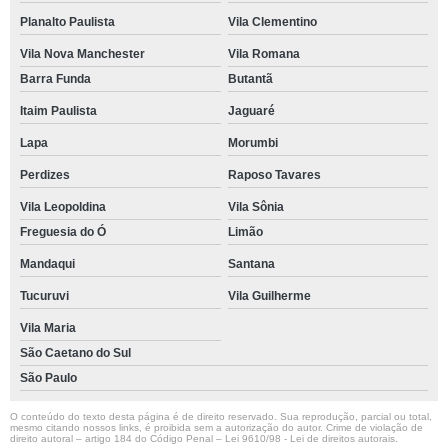
Planalto Paulista
Vila Clementino
Vila Nova Manchester
Vila Romana
Barra Funda
Butantã
Itaim Paulista
Jaguaré
Lapa
Morumbi
Perdizes
Raposo Tavares
Vila Leopoldina
Vila Sônia
Freguesia do Ó
Limão
Mandaqui
Santana
Tucuruvi
Vila Guilherme
Vila Maria
São Caetano do Sul
São Paulo
O conteúdo do texto desta página é de direito reservado. Sua reprodução, parcial ou total,
mesmo citando nossos links, é proibida sem a autorização do autor. Crime de violação de
direito autoral – artigo 184 do Código Penal –
Lei 9610/98 - Lei de direitos autorais
.