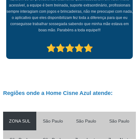
acessível, a equipe é bem treinada, suporte extraordinário, profissionais
sempre interagiam com jogos e brincadeiras, não me preocupei com nada,
o aplicativo que eles disponibilizam fez toda a diferença para que eu
conseguisse trabalhar sossegada sabendo que minha mãe estava em
boas mão. Parabéns a toda equipe!!!
Regiões onde a Home Cisne Azul atende:
ZONA SUL
São Paulo
São Paulo
São Paulo