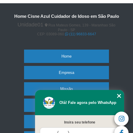
Home Cisne Azul Cuidador de Idoso em São Paulo
Unidade01
Rua Mateus Gomes, 139 - Maranhao São
Paulo - SP
CEP: 03089-060
(11) 96833-6647
Home
Empresa
Missão
Olá! Fale agora pelo WhatsApp
Serviços
Contato
Insira seu telefone