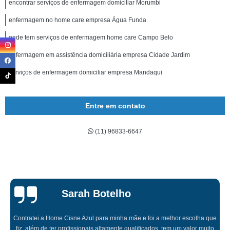
encontrar serviços de enfermagem domiciliar Morumbi
enfermagem no home care empresa Água Funda
onde tem serviços de enfermagem home care Campo Belo
enfermagem em assistência domiciliária empresa Cidade Jardim
serviços de enfermagem domiciliar empresa Mandaqui
Entre em contato
(11) 96833-6647
Sarah Botelho
Contratei a Home Cisne Azul para minha mãe e foi a melhor escolha que
fiz, além de ter profissionais altamente qualificados, tem um valor muito