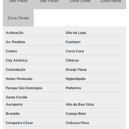
São Paulo
São Paulo
Zona Leste
Zona Norte
Zona Oeste
Aclimação
Alto da Lapa
Av. Paulista
Cambuci
Centro
Cerra Cora
City América
Clinicas
Consolação
Granja Viana
Heitor Penteado
Higienópolis
Parque São Domingos
Pinheiros
Santa Cecilia
Aeroporto
Alto da Boa Vista
Brooklin
Campo Belo
Cerqueira César
Chácara Flora