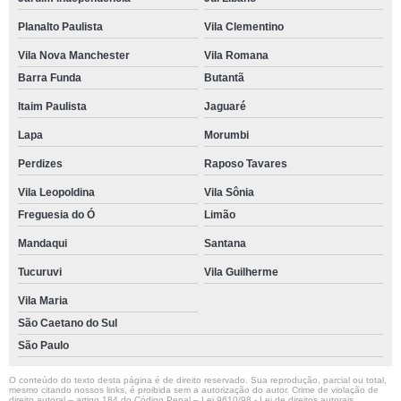
Planalto Paulista
Vila Clementino
Vila Nova Manchester
Vila Romana
Barra Funda
Butantã
Itaim Paulista
Jaguaré
Lapa
Morumbi
Perdizes
Raposo Tavares
Vila Leopoldina
Vila Sônia
Freguesia do Ó
Limão
Mandaqui
Santana
Tucuruvi
Vila Guilherme
Vila Maria
São Caetano do Sul
São Paulo
O conteúdo do texto desta página é de direito reservado. Sua reprodução, parcial ou total,
mesmo citando nossos links, é proibida sem a autorização do autor. Crime de violação de
direito autoral – artigo 184 do Código Penal –
Lei 9610/98 - Lei de direitos autorais
.