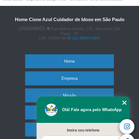
Home Cisne Azul Cuidador de Idoso em São Paulo
Unidade01
Rua Mateus Gomes, 139 - Maranhao São
Paulo - SP
CEP: 03089-060
(11) 96833-6647
Home
Empresa
Missão
Olá! Fale agora pelo WhatsApp
Serviços
Contato
Insira seu telefone