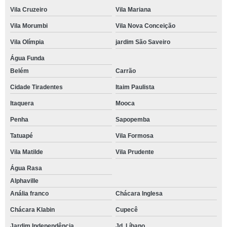
Vila Cruzeiro
Vila Mariana
Vila Morumbi
Vila Nova Conceição
Vila Olímpia
jardim São Saveiro
Água Funda
Belém
Carrão
Cidade Tiradentes
Itaim Paulista
Itaquera
Mooca
Penha
Sapopemba
Tatuapé
Vila Formosa
Vila Matilde
Vila Prudente
Água Rasa
Alphaville
Anália franco
Chácara Inglesa
Chácara Klabin
Cupecê
Jardim Independência
Jd. Líbano