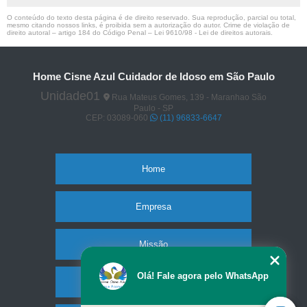
O conteúdo do texto desta página é de direito reservado. Sua reprodução, parcial ou total,
mesmo citando nossos links, é proibida sem a autorização do autor. Crime de violação de
direito autoral – artigo 184 do Código Penal –
Lei 9610/98 - Lei de direitos autorais
.
Home Cisne Azul Cuidador de Idoso em São Paulo
Unidade01
Rua Mateus Gomes, 139 - Maranhao São
Paulo - SP
CEP: 03089-060
(11) 96833-6647
Home
Empresa
Missão
Olá! Fale agora pelo WhatsApp
Serviços