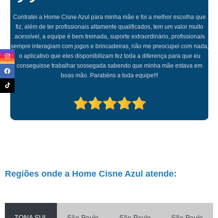
Contratei a Home Cisne Azul para minha mãe e foi a melhor escolha que
fiz, além de ter profissionais altamente qualificados, tem um valor muito
acessível, a equipe é bem treinada, suporte extraordinário, profissionais
sempre interagiam com jogos e brincadeiras, não me preocupei com nada,
o aplicativo que eles disponibilizam fez toda a diferença para que eu
conseguisse trabalhar sossegada sabendo que minha mãe estava em
boas mão. Parabéns a toda equipe!!!
Regiões onde a Home Cisne Azul atende:
ZONA SUL
São Paulo
São Paulo
São Paulo