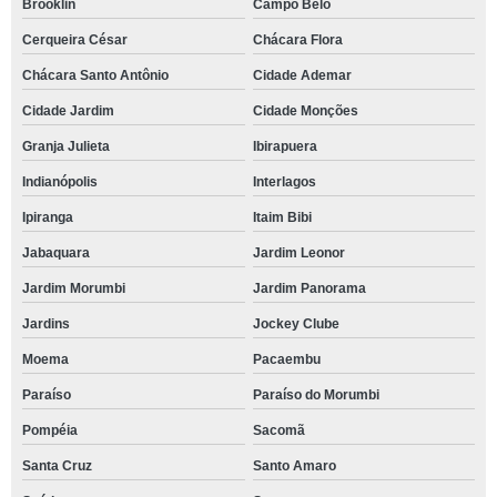
Brooklin
Campo Belo
Cerqueira César
Chácara Flora
Chácara Santo Antônio
Cidade Ademar
Cidade Jardim
Cidade Monções
Granja Julieta
Ibirapuera
Indianópolis
Interlagos
Ipiranga
Itaim Bibi
Jabaquara
Jardim Leonor
Jardim Morumbi
Jardim Panorama
Jardins
Jockey Clube
Moema
Pacaembu
Paraíso
Paraíso do Morumbi
Pompéia
Sacomã
Santa Cruz
Santo Amaro