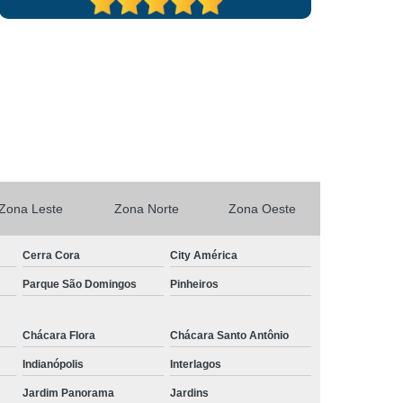
s
Home Care Fisioterapia Idoso Jardins
dimento Home Care Fisioterapia para Idosos
os
Fisioterapia Domiciliar de Idosos
Fisioterapia em Domicilio para Idosos
re
Fisioterapia Home Care
s
Fisioterapia Home Care São Paulo
ul
Fisioterapia Idosos a Domiciliar
Zona Leste
Zona Norte
Zona Oeste
sioterapia Idosos
Cerra Cora
City América
Parque São Domingos
Pinheiros
Chácara Flora
Chácara Santo Antônio
Indianópolis
Interlagos
Jardim Panorama
Jardins