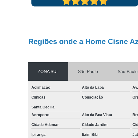
que achei mais legal nesta empresa é que a equipe trabalha
com app, então conseguimos acompanhar em tempo real o
atendimento, eu e minha esposa viajavamos tranquilos que
comseguia acompanhar....A equipe prestou atendimento uns 4
anos com total comprometimento e responsabilidade até o dia
que meu avô nos deixou...Muito obrigado a toda equipe Home
Regiões onde a Home Cisne Az
Cisne Azul.
ZONA SUL
São Paulo
São Paulo
Aclimação
Alto da Lapa
Av.
Clinicas
Consolação
Gra
Santa Cecilia
Aeroporto
Alto da Boa Vista
Bro
Cidade Ademar
Cidade Jardim
Ci
Ipiranga
Itaim Bibi
Ja