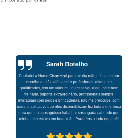
Enfermagem no Home Care Saúd
Serviços de Enfermagem Domiciliar Saúde
Atendimento Enfermeiro Home Car
Enfermeiro a Home Care
En
Enfermeiro Assistencial Home Car
Enfermeiro Home Care
E
Sarah Botelho
Enfermeiro Home Care São Paul
Contratei a Home Cisne Azul para minha mãe e foi a melhor
Enfermeiro Visitador Home Care
At
escolha que fiz, além de ter profissionais altamente
qualificados, tem um valor muito acessível, a equipe é bem
Atendimento Home Care Fi
treinada, suporte extraordinário, profissionais sempre
interagiam com jogos e brincadeiras, não me preocupei com
Fisioterapia a Domicílio para Idoso Jardi
nada, o aplicativo que eles disponibilizam fez toda a diferença
para que eu conseguisse trabalhar sossegada sabendo que
Fisioterapia em Dom
minha mãe estava em boas mão. Parabéns a toda equipe!!!
Fisioterapia em Domicílio para Idoso Jardi
Fisioterapia Home Care