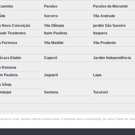
caembu
Paraíso
Paraíso do Morumbi
úde
Socorro
Vila Andrade
la Nova Conceição
Vila Olímpia
jardim São Saveiro
dade Tiradentes
Itaim Paulista
Itaquera
la Formosa
Vila Matilde
Vila Prudente
ácara Klabin
Cupecê
Jardim Independência
la Romana
im Paulista
Jaguaré
Lapa
a Sônia
ndaqui
Santana
Tucuruvi
rcial ou total, mesmo citando nossos links, é proibida sem a autorização do autor. Crime de viol