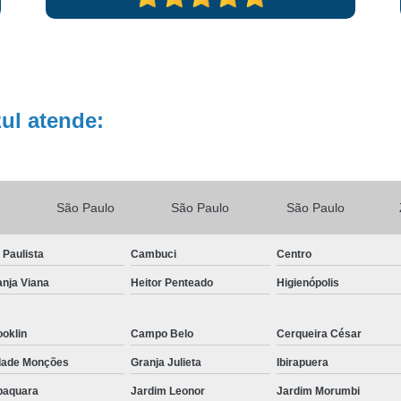
Fisioterapia Idoso a Domiciliar Jardin
Home Care Fisioterapia Jardins
Aten
Fisioterapia a Domicilio para Idos
Fisioterapia Domiciliar para Idosos
ul atende:
Fisioterapia em Home Ca
Fisioterapia Home Care para Idoso
Fisioterapia Home Care Zona S
São Paulo
São Paulo
São Paulo
Home Care Fi
 Paulista
Cambuci
Centro
nja Viana
Heitor Penteado
Higienópolis
oklin
Campo Belo
Cerqueira César
dade Monções
Granja Julieta
Ibirapuera
baquara
Jardim Leonor
Jardim Morumbi