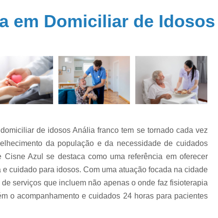
os
Acompanhante de Idoso
e
a em Domiciliar de Idosos
Acompanhante de Pes
a a
o
Acompanhante Idoso Noturno Santo 
a a
Acompanhante par
s
Acompanhante para T
Cuidador de Idoso 24 Horas Av. Paulista
Cuidador de Idoso em
Cuidador de Idoso Enf
 domiciliar de idosos Anália franco tem se tornado cada vez
Cuidador de Idos
velhecimento da população e da necessidade de cuidados
Cuidador de Idoso Fi
 Cisne Azul se destaca como uma referência em oferecer
a e cuidado para idosos. Com uma atuação focada na cidade
Cuidador de Idoso Home Care Pompé
de serviços que incluem não apenas o onde faz fisioterapia
Cuidador de Idosos Domiciliar Cerqueira C
mbém o acompanhamento e cuidados 24 horas para pacientes
Cuidador Idoso Cerqueira César