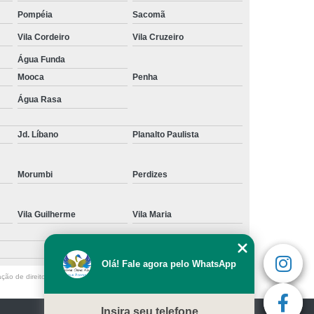
Pompéia
Sacomã
Vila Cordeiro
Vila Cruzeiro
Água Funda
Mooca
Penha
Água Rasa
Jd. Líbano
Planalto Paulista
Morumbi
Perdizes
Vila Guilherme
Vila Maria
Olá! Fale agora pelo WhatsApp
ação de direito autoral – artigo 184 do Código Penal –
Lei 9610/98 - Lei de
Insira seu telefone