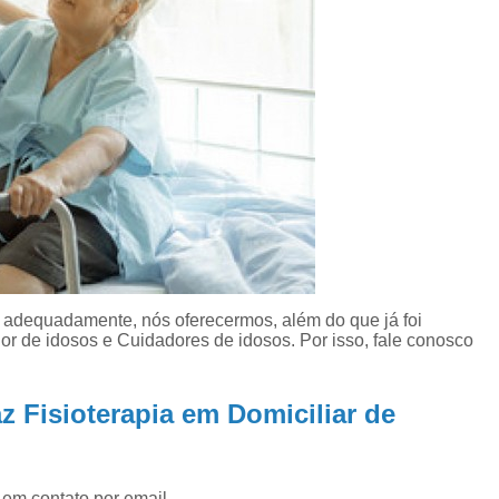
Empresa de Cuidado
Empresa de Cuidador d
Empresa de Cuidador
Empresa de Cuidad
Empresa Especialista em C
Empresa Especializada em
Empresa Especializada em
Empresa Terceirizada de C
Assistência de Enf
o adequadamente, nós oferecermos, além do que já foi
or de idosos e Cuidadores de idosos. Por isso, fale conosco
Assistência Domici
Assistência Domic
 Fisioterapia em Domiciliar de
Atendimento Domici
Atendimento Enfermagem Domiciliar Saúd
Enfermagem em Assistência Domiciliári
 em contato por email.