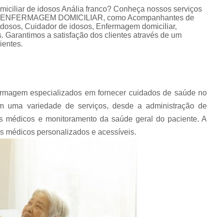
Cuidador de Idoso
Cuidador de Idoso
omiciliar de idosos Anália franco? Conheça nossos serviços
o de ENFERMAGEM DOMICILIAR, como Acompanhantes de
Cuidador de Idoso com Debilidade F
dosos, Cuidador de idosos, Enfermagem domiciliar,
 Garantimos a satisfação dos clientes através de um
Cuidador de Idoso Domicili
ientes.
Cuidador de Idoso São Paul
Cuidador de Idosos para Reabilita
Cuidador para Idoso
Empresa de Acomp
fermagem especializados em fornecer cuidados de saúde no
Empresa de Cuidador de Idoso
E
em uma variedade de serviços, desde a administração de
Empresa de Cuidador de Pessoa
s médicos e monitoramento da saúde geral do paciente. A
s médicos personalizados e acessíveis.
Empresa de Cuidador Zona Sul
Empresa de Cuidadores Domiciliares
Empresa Especializ
Empresa Especializada em Cuidar de Ido
Empresa Cuidador Idoso Pacaembu
Em