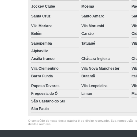
Jockey Clube
Moema
Pa
Santa Cruz
Santo Amaro
Sa
Vila Mariana
Vila Morumbi
Vi
Belém
Carrão
Ci
Sapopemba
Tatuapé
Vi
Alphaville
Anália franco
Chácara Inglesa
Ch
Vila Clementino
Vila Nova Manchester
Vi
Barra Funda
Butantã
Ita
Raposo Tavares
Vila Leopoldina
Vil
Freguesia do Ó
Limão
Ma
São Caetano do Sul
São Paulo
O conteúdo do texto desta página é de direito reservado. Sua reprodução, pa
direitos autorais
.