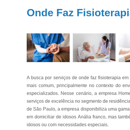
Enfermeir
home car
Onde Faz Fisioterapi
Fisioterapi
domicíli
Fisioterapi
domicílio
A busca por serviços de onde faz fisioterapia em
mais comum, principalmente no contexto do en
especializados. Nesse cenário, a empresa Home
serviços de excelência no segmento de residênci
de São Paulo, a empresa disponibiliza uma gama 
em domiciliar de idosos Anália franco, mas ta
idosos ou com necessidades especiais.