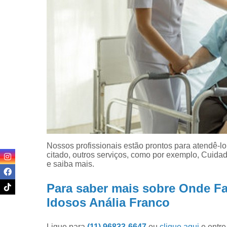
Nossos profissionais estão prontos para atendê-l
citado, outros serviços, como por exemplo, Cuidad
e saiba mais.
Para saber mais sobre Onde Faz
Idosos Anália Franco
Ligue para
(11) 96833-6647
ou
clique aqui
e entre