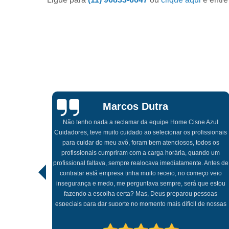
Marcos Dutra
Não tenho nada a reclamar da equipe Home Cisne Azul
Cuidadores, teve muito cuidado ao selecionar os profissionais
dores da
para cuidar do meu avô, foram bem atenciosos, todos os
issional e
profissionais cumpriram com a carga horária, quando um
luções ao
profissional faltava, sempre realocava imediatamente. Antes de
ste apoio
contratar está empresa tinha muito receio, no começo veio
insegurança e medo, me perguntava sempre, será que estou
fazendo a escolha certa? Mas, Deus preparou pessoas
especiais para dar suporte no momento mais difícil de nossas
vidas...é muito importante saber escolher uma empresa com
potencial e hoje recomendo esta empresa de olho fechado…o