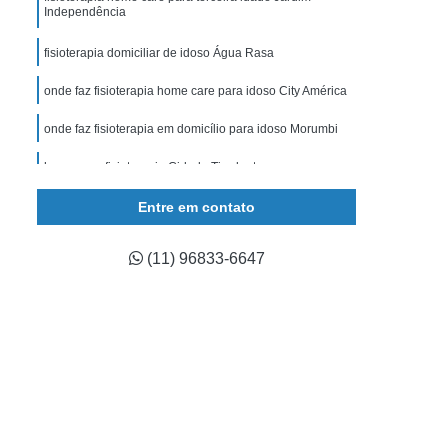
 Acamado
Cuidador de Idoso com Alzheimer
Independência
ísica
Cuidador de Idoso com Diabetes
fisioterapia domiciliar de idoso Água Rasa
ar
Cuidador de Idoso Noturno
onde faz fisioterapia home care para idoso City América
o
Cuidador de Idoso Zona Sul
onde faz fisioterapia em domicílio para idoso Morumbi
ção
Cuidador de Idosos Pós Cirúrgico
home care fisioterapia Cidade Tiradentes
anhamento de Idosos
Empresa de Cuidador
Entre em contato
mpresa de Cuidador de Idosos Acamados
s
Empresa de Cuidador São Paulo
(11) 96833-6647
Empresa de Cuidadora de Idosos
Empresa Especialista em Cuidador de Idoso
ada em Cuidador de Idoso
sos
Empresa Cuidador de Idoso Pacaembu
presa de Acompanhamento de Idoso Pacaembu