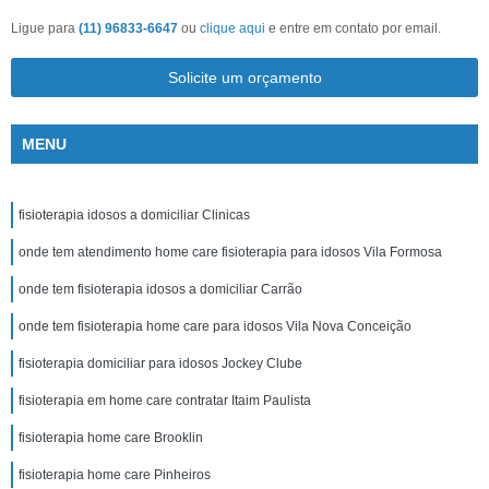
Ligue para
(11) 96833-6647
ou
clique aqui
e entre em contato por email.
Solicite um orçamento
MENU
fisioterapia idosos a domiciliar Clinicas
onde tem atendimento home care fisioterapia para idosos Vila Formosa
onde tem fisioterapia idosos a domiciliar Carrão
onde tem fisioterapia home care para idosos Vila Nova Conceição
fisioterapia domiciliar para idosos Jockey Clube
fisioterapia em home care contratar Itaim Paulista
fisioterapia home care Brooklin
fisioterapia home care Pinheiros