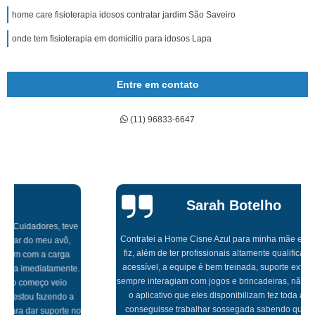
home care fisioterapia idosos contratar jardim São Saveiro
onde tem fisioterapia em domicilio para idosos Lapa
Entre em contato
(11) 96833-6647
Sarah Botelho
Contratei a Home Cisne Azul para minha mãe e foi a melhor escolha que
fiz, além de ter profissionais altamente qualificados, tem um valor muito
acessível, a equipe é bem treinada, suporte extraordinário, profissionais
sempre interagiam com jogos e brincadeiras, não me preocupei com nada,
o aplicativo que eles disponibilizam fez toda a diferença para que eu
conseguisse trabalhar sossegada sabendo que minha mãe estava em