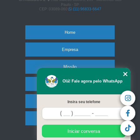
Paulo - SP
CEP: 03089-060
(11) 96833-6647
Home
Empresa
Missão
Olá! Fale agora pelo WhatsApp
Serviços
Contato
Insira seu telefone
Mapa do site
Iniciar conversa