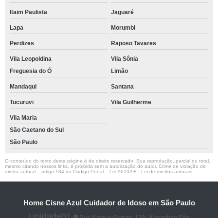
Itaim Paulista
Jaguaré
Lapa
Morumbi
Perdizes
Raposo Tavares
Vila Leopoldina
Vila Sônia
Freguesia do Ó
Limão
Mandaqui
Santana
Tucuruvi
Vila Guilherme
Vila Maria
São Caetano do Sul
São Paulo
O conteúdo do texto desta página é de direito reservado. Sua reprodução, parcial ou total,
mesmo citando nossos links, é proibida sem a autorização do autor. Crime de violação de
direito autoral – artigo 184 do Código Penal –
Lei 9610/98 - Lei de direitos autorais
.
Home Cisne Azul Cuidador de Idoso em São Paulo
Unidade01
Rua Mateus Gomes, 139 - Maranhao São