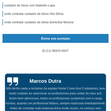
cuidador de idoso com diabetes Lapa
onde contratar cuidador de idoso Vila Sônia
onde contratar cuidador de idoso domiciliar Moema
Entre em contato
(11) 96833-6647
Sarah Botelho
Contratei a Home Cisne Azul para minha mãe e foi a melhor escolha que
fiz, além de ter profissionais altamente qualificados, tem um valor muito
acessível, a equipe é bem treinada, suporte extraordinário, profissionais
sempre interagiam com jogos e brincadeiras, não me preocupei com nada,