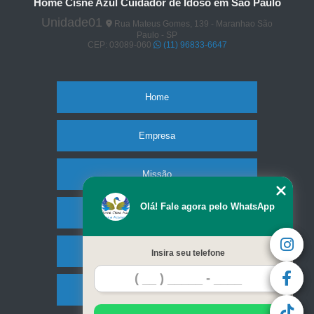
Home Cisne Azul Cuidador de Idoso em São Paulo
Unidade01
Rua Mateus Gomes, 139 - Maranhao São
Paulo - SP
CEP: 03089-060
(11) 96833-6647
Home
Empresa
Missão
Olá! Fale agora pelo WhatsApp
Serviços
Contato
Insira seu telefone
Mapa do site