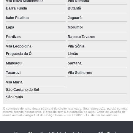
Vila Nova Manchester
Vila Romana
Barra Funda
Butantã
Itaim Paulista
Jaguaré
Lapa
Morumbi
Perdizes
Raposo Tavares
Vila Leopoldina
Vila Sônia
Freguesia do Ó
Limão
Mandaqui
Santana
Tucuruvi
Vila Guilherme
Vila Maria
São Caetano do Sul
São Paulo
O conteúdo do texto desta página é de direito reservado. Sua reprodução, parcial ou total,
mesmo citando nossos links, é proibida sem a autorização do autor. Crime de violação de
direito autoral – artigo 184 do Código Penal –
Lei 9610/98 - Lei de direitos autorais
.