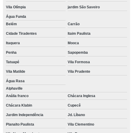
Vila Olímpia
jardim São Saveiro
Água Funda
Belém
Carrão
Cidade Tiradentes
Itaim Paulista
Itaquera
Mooca
Penha
Sapopemba
Tatuapé
Vila Formosa
Vila Matilde
Vila Prudente
Água Rasa
Alphaville
Anália franco
Chácara Inglesa
Chácara Klabin
Cupecê
Jardim Independência
Jd. Líbano
Planalto Paulista
Vila Clementino