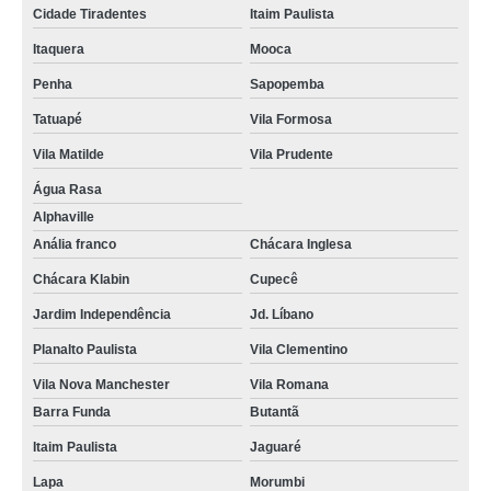
Cidade Tiradentes
Itaim Paulista
cuidador de idosos para reabilitação Vila Sônia
Itaquera
Mooca
cuidador de idoso com alzheimer empresa Cidade Monções
Penha
Sapopemba
cuidador de idoso com diabetes empresa Cidade Jardim
Tatuapé
Vila Formosa
cuidador de idoso empresa Moema
Vila Matilde
Vila Prudente
cuidador de idoso com debilidade física Carrão
Água Rasa
onde contratar cuidador de idoso noturno Jardim Leonor
Alphaville
onde contratar cuidador de idosos para reabilitação Aeroporto
Anália franco
Chácara Inglesa
Chácara Klabin
Cupecê
onde contratar cuidador de idoso com diabetes Jardim Morumbi
Jardim Independência
Jd. Líbano
Planalto Paulista
Vila Clementino
Vila Nova Manchester
Vila Romana
Barra Funda
Butantã
Itaim Paulista
Jaguaré
Lapa
Morumbi