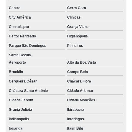
Centro
Cerra Cora
cuidador de idoso com diabetes Clinicas
City América
Clinicas
cuidador de idoso domiciliar Heitor Penteado
Consolação
Granja Viana
onde contratar cuidador para idoso Chácara Santo Antônio
Heitor Penteado
Higienópolis
cuidador de idoso noturno empresa Cambuci
Parque São Domingos
Pinheiros
cuidador de idosos pós cirúrgico Santa Cruz
Santa Cecilia
cuidador idoso noturno Limão
Aeroporto
Alto da Boa Vista
cuidador de idoso com alzheimer empresa Barra Funda
Brooklin
Campo Belo
cuidador de idosos reabilitação empresa Mandaqui
Cerqueira César
Chácara Flora
cuidador de idoso noturno Vila Guilherme
Chácara Santo Antônio
Cidade Ademar
cuidador de idoso domiciliar Penha
Cidade Jardim
Cidade Monções
onde contratar cuidador de idosos reabilitação Sapopemba
Granja Julieta
Ibirapuera
cuidador de idosos pós cirúrgico empresa Av. Paulista
Indianópolis
Interlagos
Ipiranga
Itaim Bibi
cuidador para idoso empresa Vila Formosa