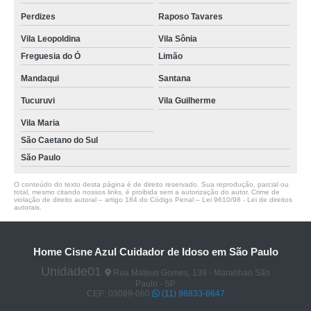
Perdizes
Raposo Tavares
Vila Leopoldina
Vila Sônia
Freguesia do Ó
Limão
Mandaqui
Santana
Tucuruvi
Vila Guilherme
Vila Maria
São Caetano do Sul
São Paulo
O conteúdo do texto desta página é de direito reservado. Sua reprodução, parcial ou
total, mesmo citando nossos links, é proibida sem a autorização do autor. Crime de
violação de direito autoral – artigo 184 do Código Penal –
Lei 9610/98 - Lei de direitos
autorais
.
Home Cisne Azul Cuidador de Idoso em São Paulo
Unidade01
Rua Mateus Gomes, 139 - Maranhao São
Paulo - SP
CEP: 03089-060
(11) 96833-6647