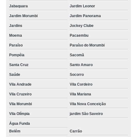
Jabaquara
Jardim Leonor
cuidador de idosos para reabilitação Vila Nova Conceição
Jardim Morumbi
Jardim Panorama
cuidador para idoso empresa Granja Viana
Jardins
Jockey Clube
onde contratar cuidador de idoso Vila Sônia
Moema
Pacaembu
cuidador de idoso Belém
Paraíso
Paraíso do Morumbi
onde contratar cuidador de idosos para reabilitação Mooca
Pompéia
Sacomã
cuidador de idosos reabilitação Ibirapuera
Santa Cruz
Santo Amaro
cuidador de idoso domiciliar empresa Tatuapé
Saúde
Socorro
cuidador de idoso domiciliar empresa Raposo Tavares
Vila Andrade
Vila Cordeiro
onde contratar cuidador de idoso domiciliar Chácara Santo Antônio
Vila Cruzeiro
Vila Mariana
cuidador de idoso com alzheimer Centro
Vila Morumbi
Vila Nova Conceição
onde contratar cuidador de idoso acamado Aeroporto
Vila Olímpia
jardim São Saveiro
onde contratar cuidador de idoso acamado Jd. Líbano
Água Funda
Belém
Carrão
onde contratar cuidador idoso noturno Ipiranga