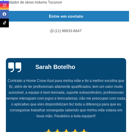
cuidador de idoso noturno Tucuruvi
onde contratar cuidador para idoso Alphaville
Entre em contato
cuidador de idoso com debilidade física Belém
(11) 96833-6647
cuidador idoso noturno Planalto Paulista
cuidador de idoso com diabetes empresa Interlagos
cuidador de idoso com diabetes Lapa
onde contratar cuidador de idoso com alzheimer Santo Amaro
Sarah Botelho
onde contratar cuidador de idoso com diabetes Jd. Líbano
Contratei a Home Cisne Azul para minha mãe e foi a melhor escolha que
onde contratar cuidador de idoso com debilidade física Cerra Cora
fiz, além de ter profissionais altamente qualificados, tem um valor muito
cuidador de idoso com alzheimer Sacomã
acessível, a equipe é bem treinada, suporte extraordinário, profissionais
sempre interagiam com jogos e brincadeiras, não me preocupei com nada,
cuidador de idosos para reabilitação empresa Jabaquara
o aplicativo que eles disponibilizam fez toda a diferença para que eu
conseguisse trabalhar sossegada sabendo que minha mãe estava em
cuidador de idosos para reabilitação empresa City América
boas mão. Parabéns a toda equipe!!!
cuidador de idosos reabilitação empresa Itaim Bibi