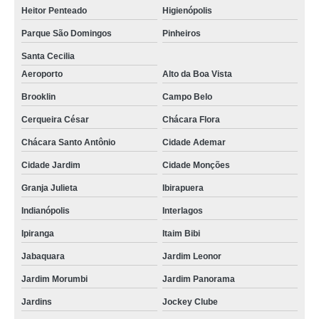
Heitor Penteado
Higienópolis
enfermagem em assistência domiciliária empresa Jardim Morumbi
Parque São Domingos
Pinheiros
onde tem assistência domiciliar enfermagem São Paulo
Santa Cecilia
encontrar assistência domiciliar de enfermagem Vila Andrade
Aeroporto
Alto da Boa Vista
onde tem atendimento enfermagem domiciliar Lapa
Brooklin
Campo Belo
onde tem enfermagem no home care Interlagos
Cerqueira César
Chácara Flora
onde tem enfermagem domiciliar home care Aclimação
Chácara Santo Antônio
Cidade Ademar
assistência domiciliar de enfermagem empresa Vila Olímpia
Cidade Jardim
Cidade Monções
encontrar assistência domiciliar enfermagem Raposo Tavares
Granja Julieta
Ibirapuera
encontrar enfermagem em domicílio jardim São Saveiro
Indianópolis
Interlagos
Ipiranga
Itaim Bibi
encontrar serviços de enfermagem domiciliar Jardim Morumbi
Jabaquara
Jardim Leonor
serviços de enfermagem home care empresa Aclimação
Jardim Morumbi
Jardim Panorama
encontrar atendimento enfermagem domiciliar Vila Nova Manchester
Jardins
Jockey Clube
onde tem assistência domiciliar de enfermagem Vila Clementino