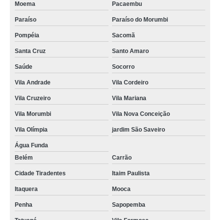
Moema
Pacaembu
onde tem assistência domiciliar enfermagem Chácara Klabin
Paraíso
Paraíso do Morumbi
atendimento domiciliar de enfermagem empresa Interlagos
Pompéia
Sacomã
enfermagem no home care Jaguaré
Santa Cruz
Santo Amaro
assistência de enfermagem domiciliar empresa Tatuapé
Saúde
Socorro
onde tem serviços de enfermagem domiciliar Planalto Paulista
Vila Andrade
Vila Cordeiro
encontrar serviços de enfermagem home care São Paulo
Vila Cruzeiro
Vila Mariana
encontrar assistência de enfermagem domiciliar Santana
Vila Morumbi
Vila Nova Conceição
onde tem enfermagem em domicílio Água Funda
Vila Olímpia
jardim São Saveiro
serviços de enfermagem home care Aclimação
Água Funda
Belém
Carrão
enfermagem em domicílio Ibirapuera
Cidade Tiradentes
Itaim Paulista
onde tem serviços de enfermagem home care São Caetano do Sul
Itaquera
Mooca
assistência domiciliar enfermagem Brooklin
Penha
Sapopemba
encontrar assistência de enfermagem domiciliar Brooklin