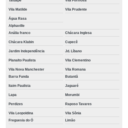
Tatuapé
Vila Formosa
serviços de enfermagem home care Vila Nova Conceição
Vila Matilde
Vila Prudente
enfermagem em assistência domiciliária Morumbi
Água Rasa
serviços de enfermagem domiciliar Chácara Flora
Alphaville
onde tem atendimento enfermagem domiciliar Jockey Clube
Anália franco
Chácara Inglesa
Chácara Klabin
Cupecê
onde tem serviços de enfermagem domiciliar Indianópolis
Jardim Independência
Jd. Líbano
assistência de enfermagem domiciliar empresa Belém
Planalto Paulista
Vila Clementino
onde tem enfermagem domiciliar home care Planalto Paulista
Vila Nova Manchester
Vila Romana
onde tem atendimento domiciliar de enfermagem Jardim Panorama
Barra Funda
Butantã
enfermagem em domicílio empresa Vila Guilherme
Itaim Paulista
Jaguaré
encontrar atendimento domiciliar de enfermagem Indianópolis
Lapa
Morumbi
encontrar enfermagem no home care Barra Funda
Perdizes
Raposo Tavares
enfermagem domiciliar home care empresa Raposo Tavares
Vila Leopoldina
Vila Sônia
serviços de enfermagem home care empresa Jardim Leonor
Freguesia do Ó
Limão