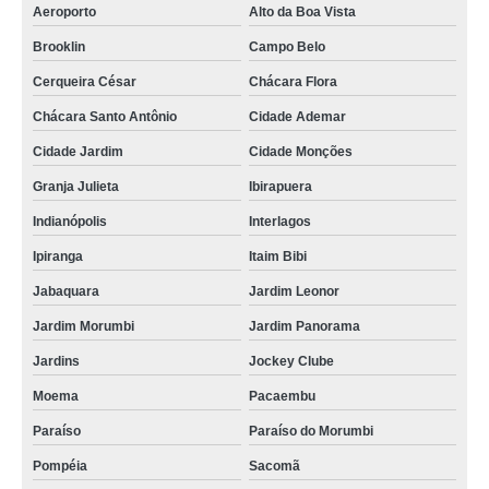
Aeroporto
Alto da Boa Vista
acompanhante para idosos empresa Jardim Leonor
Brooklin
Campo Belo
acompanhante idoso City América
Cerqueira César
Chácara Flora
empresa especializada em acompanhante de idosos em hospitais Campo
Belo
Chácara Santo Antônio
Cidade Ademar
empresa especializada em acompanhante de idoso e babá Chácara Santo
Cidade Jardim
Cidade Monções
Antônio
Granja Julieta
Ibirapuera
acompanhante de idoso diurno Santo Amaro
Indianópolis
Interlagos
acompanhante de idosos acamados Cerqueira César
Ipiranga
Itaim Bibi
acompanhante de idoso cama Jockey Clube
Jabaquara
Jardim Leonor
acompanhante cuidador de idoso empresa Planalto Paulista
Jardim Morumbi
Jardim Panorama
onde contratar acompanhante de pessoas idosas Vila Olímpia
Jardins
Jockey Clube
acompanhante para idosos Perdizes
Moema
Pacaembu
onde contratar acompanhante de idoso cama Paraíso
Paraíso
Paraíso do Morumbi
onde contratar acompanhante de idoso domiciliar Vila Matilde
Pompéia
Sacomã