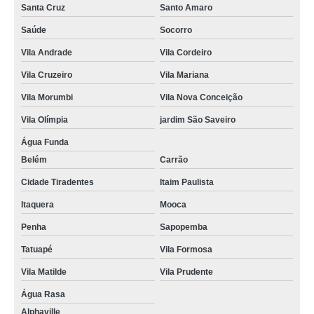
acompanhante de pessoas idosas empresa Vila Leopoldina
Santa Cruz
Santo Amaro
empresa especializada em acompanhante de idoso domiciliar Aclimação
Saúde
Socorro
Vila Andrade
Vila Cordeiro
acompanhante para idosos empresa Jardim Leonor
Vila Cruzeiro
Vila Mariana
acompanhante para idosos Higienópolis
Vila Morumbi
Vila Nova Conceição
empresa especializada em acompanhante de idoso diurno Barra Funda
Vila Olímpia
jardim São Saveiro
onde contratar acompanhante de idosos acamados Vila Maria
Água Funda
onde contratar acompanhante idoso Paraíso do Morumbi
Belém
Carrão
empresa especializada em acompanhante para idosos Alto da Lapa
Cidade Tiradentes
Itaim Paulista
empresa especializada em acompanhante idoso Jd. Líbano
Itaquera
Mooca
onde contratar acompanhante de idoso e babá Ibirapuera
Penha
Sapopemba
onde contratar acompanhante para idosos Santo Amaro
Tatuapé
Vila Formosa
empresa especializada em acompanhante idoso noturno Tucuruvi
Vila Matilde
Vila Prudente
acompanhante de pessoas idosas Cambuci
Água Rasa
Alphaville