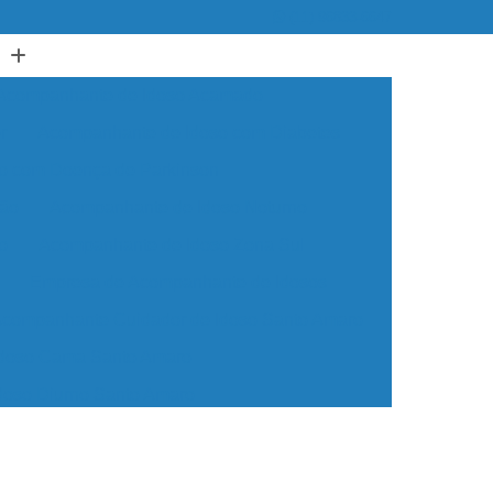
(11) 96833-6647
Acompanhante de Idoso Acamado
r
Acompanhante de Idoso com Diabetes
o com Doença de Parkinson
são
Acompanhante de Idoso Noturno
o
Acompanhante de Idoso Zona Sul
Empresa de Acompanhante de Idosos
companhante Cuidador de Idoso Santo Amaro
doso Cama Santo Amaro
oso Diurno Santo Amaro
so Domiciliar Santo Amaro
sos Acamados Santo Amaro