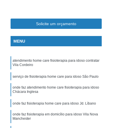
s em Hospitais Santo Amaro
soas Idosas Santo Amaro
Amaro
Acompanhante Idoso Santo Amaro
Solicite um orçamento
a Idosos Santo Amaro
MENU
erceira Idade Santo Amaro
Cuidador de Idoso de Segunda a Sexta Moema
atendimento home care fisioterapia para idoso contratar
 Domicílio Cerqueira César
Vila Cordeiro
ermagem Domiciliar Pompéia
serviço de fisioterapia home care para idoso São Paulo
o Fim de Semana Moema
onde faz atendimento home care fisioterapia para idoso
nal de Semana Av. Paulista
Chácara Inglesa
ia
Cuidador de Idoso Particular Moema
onde faz fisioterapia home care para idoso Jd. Líbano
ésar
Cuidador de Idosos Noturno Av. Paulista
onde faz fisioterapia em domicílio para idoso Vila Nova
Manchester
Cuidador Idoso Particular Pompéia