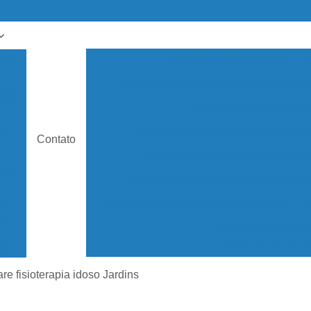
Acompanhante de Idoso
nte
s
Acompanhante de Idoso com Alzheime
tes
Acompanhante de Idos
s
Acompanhante de Idoso Hiperten
de
Contato
Acompanhante de Idoso São Paul
 de
Cuidador e Acompanhante de Idosos
Serviço de Acompanhante de Idosos
A
de
s
Acompanhante de I
de
Acompanhante de Id
s
Acompanhante de Ido
re fisioterapia idoso Jardins
em
r
Acompanhante de Ido