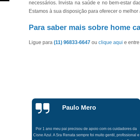
necessários. Invista na saúde e no bem-estar d
Estamos à sua disposição para oferecer o melhor 
Para saber mais sobre home car
Ligue para
(11) 96833-6647
ou
clique aqui
e entre
Marcos Dutra
Não tenho nada a reclamar da equipe Home Cisne Azul
Cuidadores, teve muito cuidado ao selecionar os profissionais
dores da
para cuidar do meu avô, foram bem atenciosos, todos os
issional e
profissionais cumpriram com a carga horária, quando um