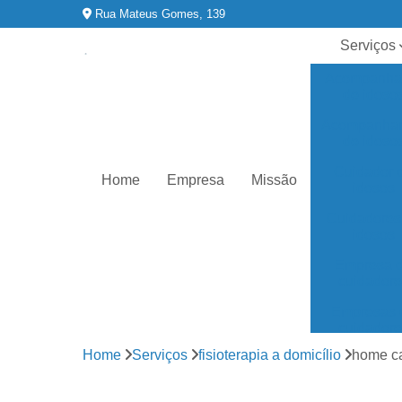
Rua Mateus Gomes, 139
Serviços
Acompanha
de idoso
Acompanhan
de idoso
Cuidador 
Home
Empresa
Missão
idosos
Cuidadores
idosos
Empresa 
cuidadore
Empresas 
cuidadore
Home
Serviços
fisioterapia a domicílio
home ca
Enfermag
domicilia