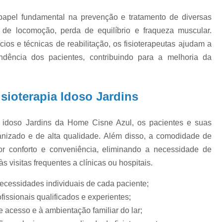
Cuidador de Idoso
Cuidador de Idoso
papel fundamental na prevenção e tratamento de diversas
Cuidador de Idoso com Debilidade F
s de locomoção, perda de equilíbrio e fraqueza muscular.
Cuidador de Idoso Domicili
os e técnicas de reabilitação, os fisioterapeutas ajudam a
Cuidador de Idoso São Paul
dência dos pacientes, contribuindo para a melhoria da
Cuidador de Idosos para Reabilita
Cuidador para Idoso
Empresa de Acomp
sioterapia Idoso Jardins
Empresa de Cuidador de Idoso
E
Empresa de Cuidador de Pessoa
ia idoso Jardins da Home Cisne Azul, os pacientes e suas
anizado e de alta qualidade. Além disso, a comodidade de
Empresa de Cuidador Zona Sul
r conforto e conveniência, eliminando a necessidade de
Empresa de Cuidadores Domiciliares
 visitas frequentes a clínicas ou hospitais.
Empresa Especializ
ecessidades individuais de cada paciente;
Empresa Especializada em Cuidar de Ido
ssionais qualificados e experientes;
Empresa Cuidador Idoso Pacaembu
Em
e acesso e à ambientação familiar do lar;