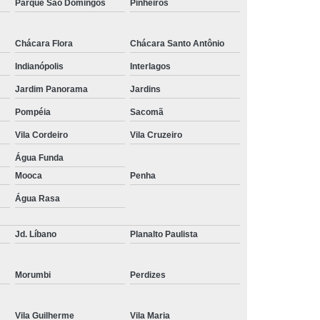
Parque São Domingos
Pinheiros
home care fisioterapia contratar Cerqueira César
Chácara Flora
Chácara Santo Antônio
fisioterapia idoso a domiciliar contratar Cidade Monções
Indianópolis
Interlagos
home care fisioterapia idoso contratar Cerqueira César
Jardim Panorama
Jardins
fisioterapia em domiciliar de idosos São Caetano do Sul
Pompéia
Sacomã
fisioterapia em domicílio para idoso Itaim Bibi
Vila Cordeiro
Vila Cruzeiro
onde faz fisioterapia home care para idoso Higienópolis
Água Funda
Mooca
Penha
onde faz atendimento a domiciliar fisioterapia São
Caetano do Sul
Água Rasa
fisioterapia a domicílio para idoso Vila Clementino
Jd. Líbano
Planalto Paulista
home care fisioterapia idoso contratar Jardim Leonor
serviço de fisioterapia domiciliar de idoso Av. Paulista
Morumbi
Perdizes
atendimento a domiciliar fisioterapia Vila Mariana
Vila Guilherme
Vila Maria