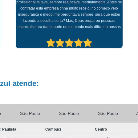
interagiam com jogos e brincadeiras, não me preocupei com
Fisioterapia Idoso a Domiciliar Jardin
nada, o aplicativo que eles disponibilizam fez toda a diferença
para que eu conseguisse trabalhar sossegada sabendo que
Home Care Fisioterapia Jardins
Aten
minha mãe estava em boas mão. Parabéns a toda equipe!!!
Fisioterapia a Domicilio para Idos
Fisioterapia Domiciliar para Idosos
Fisioterapia em Home Ca
Fisioterapia Home Care para Idoso
Fisioterapia Home Care Zona S
Home Care Fi
zul atende:
o
São Paulo
São Paulo
São Paulo
. Paulista
Cambuci
Centro