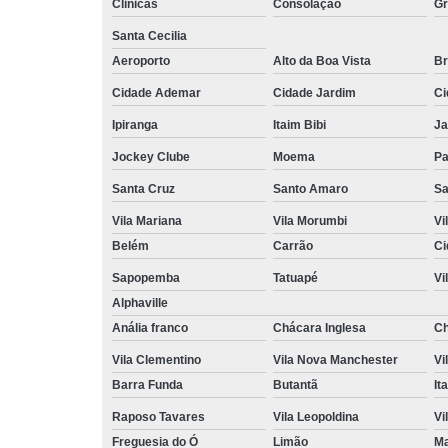
Clinicas
Consolação
Gr
Santa Cecilia
Aeroporto
Alto da Boa Vista
Br
Cidade Ademar
Cidade Jardim
Ci
Ipiranga
Itaim Bibi
Ja
Jockey Clube
Moema
P
Santa Cruz
Santo Amaro
S
Vila Mariana
Vila Morumbi
Vi
Belém
Carrão
Ci
Sapopemba
Tatuapé
Vi
Alphaville
Anália franco
Chácara Inglesa
Ch
Vila Clementino
Vila Nova Manchester
Vi
Barra Funda
Butantã
It
Raposo Tavares
Vila Leopoldina
Vi
Freguesia do Ó
Limão
Ma