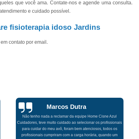
aqueles que você ama. Contate-nos e agende uma consulta.
Enfermagem no Home Care Saúd
atendimento e cuidado possível.
Serviços de Enfermagem Domiciliar Saúde
e fisioterapia idoso Jardins
Atendimento Enfermeiro Home Car
Enfermeiro a Home Care
En
 em contato por email.
Enfermeiro Assistencial Home Car
Enfermeiro Home Care
E
Enfermeiro Home Care São Paul
Enfermeiro Visitador Home Care
At
Atendimento Home Care Fi
Fisioterapia a Domicílio para Idoso Jardi
Sarah Botelho
Fisioterapia em Dom
Contratei a Home Cisne Azul para minha mãe e foi a melhor
Fisioterapia em Domicílio para Idoso Jardi
escolha que fiz, além de ter profissionais altamente
qualificados, tem um valor muito acessível, a equipe é bem
Fisioterapia Home Care
treinada, suporte extraordinário, profissionais sempre