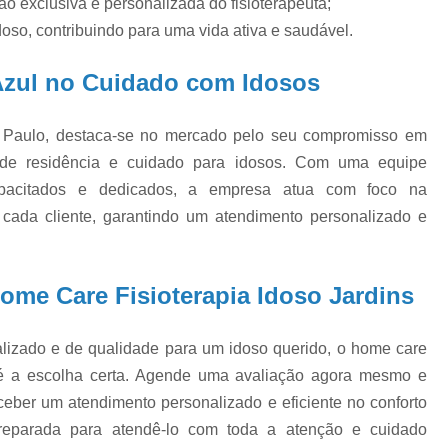
Empresa de Cuidado
o exclusiva e personalizada do fisioterapeuta;
so, contribuindo para uma vida ativa e saudável.
Empresa de Cuidador d
Empresa de Cuidador
Azul no Cuidado com Idosos
Empresa de Cuidad
 Paulo, destaca-se no mercado pelo seu compromisso em
Empresa Especialista em C
 de residência e cuidado para idosos. Com uma equipe
Empresa Especializada em
 capacitados e dedicados, a empresa atua com foco na
Empresa Especializada em
 cada cliente, garantindo um atendimento personalizado e
Empresa Terceirizada de C
Assistência de Enf
ome Care Fisioterapia Idoso Jardins
Assistência Domici
Assistência Domic
alizado e de qualidade para um idoso querido, o home care
Atendimento Domici
 é a escolha certa. Agende uma avaliação agora mesmo e
ceber um atendimento personalizado e eficiente no conforto
Atendimento Enfermagem Domiciliar Saúd
reparada para atendê-lo com toda a atenção e cuidado
Enfermagem em Assistência Domiciliári