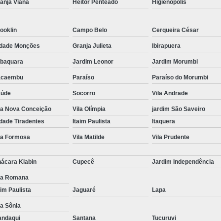
anja Viana
Heitor Penteado
Higienópolis
ooklin
Campo Belo
Cerqueira César
dade Monções
Granja Julieta
Ibirapuera
baquara
Jardim Leonor
Jardim Morumbi
acaembu
Paraíso
Paraíso do Morumbi
aúde
Socorro
Vila Andrade
la Nova Conceição
Vila Olímpia
jardim São Saveiro
dade Tiradentes
Itaim Paulista
Itaquera
la Formosa
Vila Matilde
Vila Prudente
ácara Klabin
Cupecê
Jardim Independência
la Romana
aim Paulista
Jaguaré
Lapa
la Sônia
ndaqui
Santana
Tucuruvi