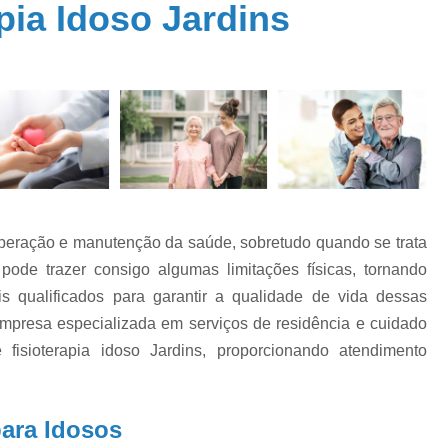
os
pia Idoso Jardins
Acompanhante de Idoso
e
Acompanhante de Pes
a a
o
Acompanhante Idoso Noturno Santo 
a a
Acompanhante par
s
Acompanhante para T
Cuidador de Idoso 24 Horas Av. Paulista
Cuidador de Idoso em
cuperação e manutenção da saúde, sobretudo quando se trata
Cuidador de Idoso Enf
pode trazer consigo algumas limitações físicas, tornando
Cuidador de Idos
 qualificados para garantir a qualidade de vida dessas
Cuidador de Idoso Fi
mpresa especializada em serviços de residência e cuidado
fisioterapia idoso Jardins, proporcionando atendimento
Cuidador de Idoso Home Care Pompé
Cuidador de Idosos Domiciliar Cerqueira C
Cuidador Idoso Cerqueira César
para Idosos