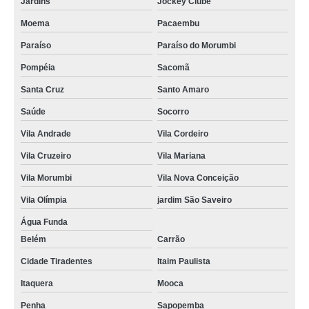
Jardins
Jockey Clube
empresa especializada em acompanhante de idoso e babá Cupecê
Moema
Pacaembu
onde contratar acompanhante de idosos acamados Vila Leopoldina
Paraíso
Paraíso do Morumbi
onde contratar acompanhante cuidador de idoso Limão
Pompéia
Sacomã
onde contratar acompanhante idoso Belém
Santa Cruz
Santo Amaro
acompanhante para terceira idade Chácara Flora
Saúde
Socorro
acompanhante para terceira idade Centro
Vila Andrade
Vila Cordeiro
acompanhante de idoso cama Chácara Santo Antônio
Vila Cruzeiro
Vila Mariana
acompanhante idoso Cidade Ademar
Vila Morumbi
Vila Nova Conceição
onde contratar acompanhante de pessoas idosas Tucuruvi
Vila Olímpia
jardim São Saveiro
Água Funda
onde contratar acompanhante de idoso e babá Parque São Domingos
Belém
Carrão
acompanhante para idosos Santo Amaro
Cidade Tiradentes
Itaim Paulista
acompanhante para idosos empresa Penha
Itaquera
Mooca
acompanhante cuidador de idoso empresa Cerqueira César
Penha
Sapopemba