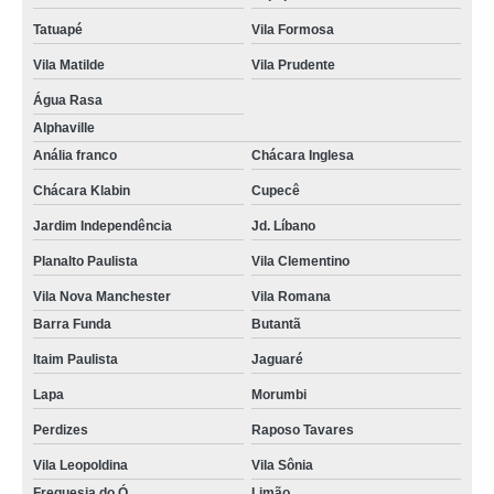
onde contratar acompanhante para terceira idade Pacaembu
Tatuapé
Vila Formosa
acompanhante de idoso diurno empresa Jabaquara
Vila Matilde
Vila Prudente
acompanhante idoso noturno Vila Matilde
Água Rasa
onde contratar acompanhante de pessoas idosas Vila Andrade
Alphaville
Anália franco
Chácara Inglesa
acompanhante de idosos acamados empresa Jabaquara
Chácara Klabin
Cupecê
empresa especializada em acompanhante para idosos Cambuci
Jardim Independência
Jd. Líbano
onde contratar acompanhante de idosos acamados Penha
Planalto Paulista
Vila Clementino
empresa especializada em acompanhante de idoso cama Cambuci
Vila Nova Manchester
Vila Romana
empresa especializada em acompanhante para idosos jardim São Saveiro
Barra Funda
Butantã
acompanhante de pessoas idosas Vila Clementino
Itaim Paulista
Jaguaré
acompanhante idoso empresa Anália franco
Lapa
Morumbi
onde contratar acompanhante idoso noturno Vila Clementino
Perdizes
Raposo Tavares
acompanhante de idoso diurno empresa Paraíso do Morumbi
Vila Leopoldina
Vila Sônia
Freguesia do Ó
Limão