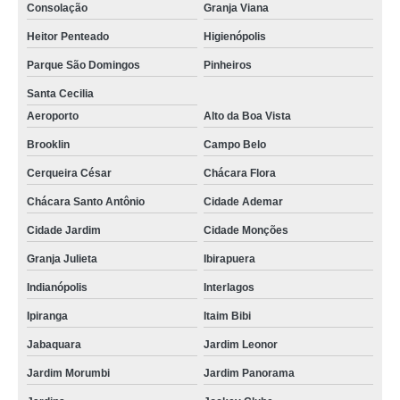
Consolação
Granja Viana
acompanhante idoso jardim São Saveiro
Heitor Penteado
Higienópolis
acompanhante de idoso cama Granja Julieta
Parque São Domingos
Pinheiros
onde contratar acompanhante cuidador de idoso Chácara Klabin
Santa Cecilia
empresa especializada em acompanhante de idosos acamados Freguesia
do Ó
Aeroporto
Alto da Boa Vista
acompanhante de idoso domiciliar empresa Clinicas
Brooklin
Campo Belo
acompanhante de idosos em hospitais Ipiranga
Cerqueira César
Chácara Flora
Chácara Santo Antônio
Cidade Ademar
acompanhante idoso noturno empresa Morumbi
Cidade Jardim
Cidade Monções
acompanhante de idoso diurno Cerqueira César
Granja Julieta
Ibirapuera
acompanhante de idoso domiciliar Água Funda
Indianópolis
Interlagos
acompanhante cuidador de idoso Jardim Leonor
Ipiranga
Itaim Bibi
onde contratar acompanhante para idosos Limão
Jabaquara
Jardim Leonor
onde contratar acompanhante de idosos em hospitais Jaguaré
Jardim Morumbi
Jardim Panorama
acompanhante de pessoas idosas Sapopemba