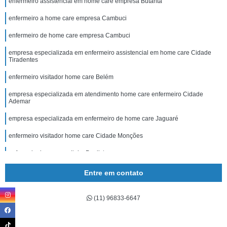
enfermeiro assistencial em home care empresa Butantã
enfermeiro a home care empresa Cambuci
enfermeiro de home care empresa Cambuci
empresa especializada em enfermeiro assistencial em home care Cidade
Tiradentes
enfermeiro visitador home care Belém
empresa especializada em atendimento home care enfermeiro Cidade
Ademar
empresa especializada em enfermeiro de home care Jaguaré
enfermeiro visitador home care Cidade Monções
enfermeiro home care Itaim Paulista
empresa especializada em enfermeiro home care para idosos Jd. Líbano
Entre em contato
empresa especializada em enfermeiro assistencial home care a idoso Jd.
Líbano
(11) 96833-6647
enfermeiro home care para idosos empresa Alphaville