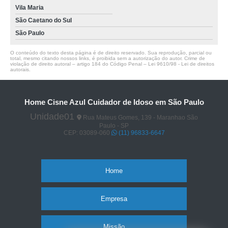
Vila Maria
São Caetano do Sul
São Paulo
O conteúdo do texto desta página é de direito reservado. Sua reprodução, parcial ou
total, mesmo citando nossos links, é proibida sem a autorização do autor. Crime de
violação de direito autoral – artigo 184 do Código Penal –
Lei 9610/98 - Lei de direitos
autorais
.
Home Cisne Azul Cuidador de Idoso em São Paulo
Unidade01
Rua Mateus Gomes, 139 - Maranhao São
Paulo - SP
CEP: 03089-060
(11) 96833-6647
Home
Empresa
Missão