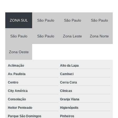
empresa especializada em enfermeiro 24 horas home care Água Funda
enfermeiro assistencial home care a idoso empresa Chácara Klabin
ZONA SUL
São Paulo
São Paulo
São Paulo
empresa especializada em enfermeiro home care Jockey Clube
enfermeiro assistencial em home care Chácara Flora
São Paulo
São Paulo
Zona Leste
Zona Norte
empresa especializada em serviço de enfermeiro home care Cidade
Monções
empresa especializada em enfermeiro home care Pacaembu
Zona Oeste
enfermeiro a home care Higienópolis
Aclimação
Alto da Lapa
atendimento home care enfermeiro empresa Raposo Tavares
Av. Paulista
Cambuci
serviço de enfermeiro home care empresa Jockey Clube
Centro
Cerra Cora
enfermeiro assistencial home care a idoso Vila Mariana
City América
Clinicas
enfermeiro de home care Itaim Paulista
Consolação
Granja Viana
enfermeiro assistencial em home care Vila Leopoldina
Heitor Penteado
Higienópolis
enfermeiro home care para idosos Chácara Flora
Parque São Domingos
Pinheiros