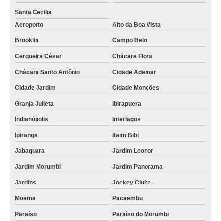
enfermeiro visitador home care empresa Vila Nova Manchester
Santa Cecilia
Aeroporto
Alto da Boa Vista
empresa especializada em enfermeiro visitador home care Consolação
Brooklin
Campo Belo
atendimento enfermeiro home care Morumbi
Cerqueira César
Chácara Flora
enfermeiro 24 horas home care Santa Cruz
Chácara Santo Antônio
Cidade Ademar
atendimento enfermeiro home care empresa Mandaqui
Cidade Jardim
Cidade Monções
enfermeiro visitador home care empresa Pinheiros
Granja Julieta
Ibirapuera
empresa especializada em atendimento home care enfermeiro Vila Andrade
Indianópolis
Interlagos
atendimento home care enfermeiro Vila Maria
Ipiranga
Itaim Bibi
empresa especializada em enfermeiro assistencial em home care Freguesia
do Ó
Jabaquara
Jardim Leonor
Jardim Morumbi
Jardim Panorama
atendimento enfermeiro home care Limão
Jardins
Jockey Clube
empresa especializada em enfermeiro home care para idosos Granja Julieta
Moema
Pacaembu
enfermeiro 24 horas home care empresa Centro
Paraíso
Paraíso do Morumbi
enfermeiro a home care Pompéia