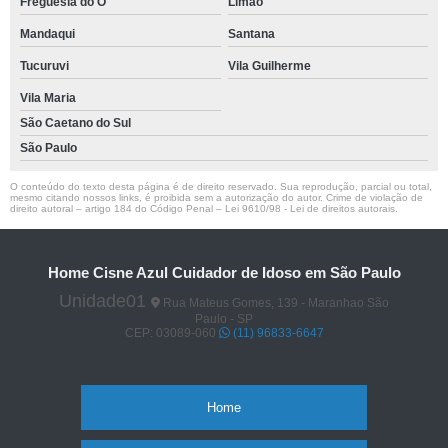
Freguesia do Ó
Limão
Mandaqui
Santana
Tucuruvi
Vila Guilherme
Vila Maria
São Caetano do Sul
São Paulo
O conteúdo do texto desta página é de direito reservado. Sua reprodução, parcial ou total,
mesmo citando nossos links, é proibida sem a autorização do autor. Crime de violação de
direito autoral – artigo 184 do Código Penal –
Lei 9610/98 - Lei de direitos autorais
.
Home Cisne Azul Cuidador de Idoso em São Paulo
Unidade01
Rua Mateus Gomes, 139 - Maranhao São
Paulo - SP
CEP: 03089-060
(11) 96833-6647
Home