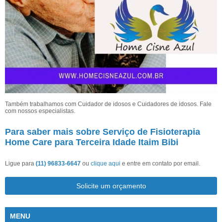
Também trabalhamos com Cuidador de idosos e Cuidadores de idosos. Fale
com nossos especialistas.
Para saber mais sobre Serviço de Fisioterapia
Home Care para Terceira Idade Itaim Bibi
Ligue para
(11) 96833-6647
ou
clique aqui
e entre em contato por email.
Solicite um orçamento
MENU