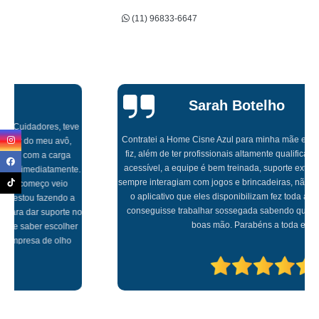
(11) 96833-6647
Sarah Botelho
Contratei a Home Cisne Azul para minha mãe e foi a melhor escolha que
fiz, além de ter profissionais altamente qualificados, tem um valor muito
acessível, a equipe é bem treinada, suporte extraordinário, profissionais
sempre interagiam com jogos e brincadeiras, não me preocupei com nada,
o aplicativo que eles disponibilizam fez toda a diferença para que eu
conseguisse trabalhar sossegada sabendo que minha mãe estava em
boas mão. Parabéns a toda equipe!!!