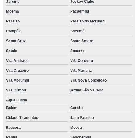
Jardins
Jockey Clube
Moema
Pacaembu
Paraíso
Paraíso do Morumbi
Pompéia
Sacomã
Santa Cruz
Santo Amaro
Saúde
Socorro
Vila Andrade
Vila Cordeiro
Vila Cruzeiro
Vila Mariana
Vila Morumbi
Vila Nova Conceição
Vila Olímpia
jardim São Saveiro
Água Funda
Belém
Carrão
Cidade Tiradentes
Itaim Paulista
Itaquera
Mooca
Penha
Sapopemba